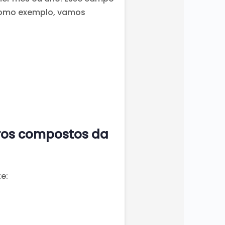
 Como exemplo, vamos
ros compostos da
e: