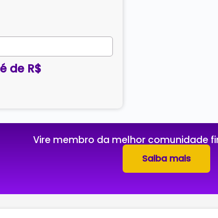
é de R$
Vire membro da melhor comunidade fin
Saiba mais