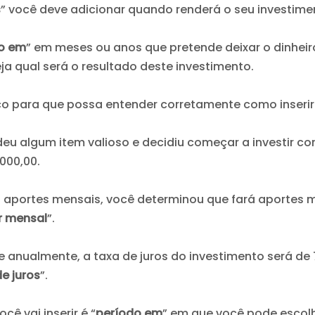
s
” você deve adicionar quando renderá o seu investim
o em
” em meses ou anos que pretende deixar o dinheiro
eja qual será o resultado deste investimento.
o para que possa entender corretamente como inseri
 algum item valioso e decidiu começar a investir com 
.000,00.
aportes mensais, você determinou que fará aportes m
r mensal
”.
ue anualmente, a taxa de juros do investimento será de
e juros
”.
cê vai inserir é “
período em
” em que você pode escol