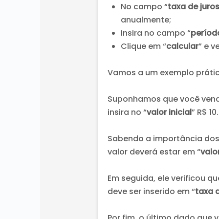
No campo “
taxa de juro
anualmente;
Insira no campo “
períod
Clique em “
calcular
” e v
Vamos a um exemplo prátic
Suponhamos que você vendeu
insira no “
valor inicial
” R$ 10
Sabendo a importância dos 
valor deverá estar em “
valo
Em seguida, ele verificou q
deve ser inserido em “
taxa d
Por fim, o último dado que vo