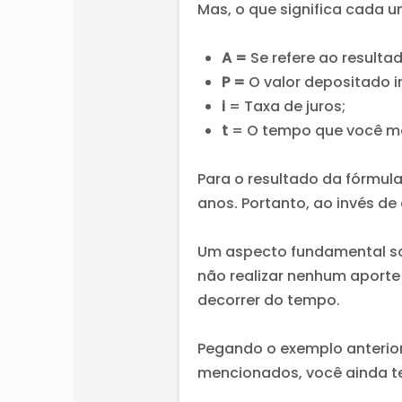
Mas, o que significa cada 
A =
Se refere ao resultad
P =
O valor depositado i
i
= Taxa de juros;
t
= O tempo que você ma
Para o resultado da fórmula 
anos. Portanto, ao invés de
Um aspecto fundamental so
não realizar nenhum aporte 
decorrer do tempo.
Pegando o exemplo anterior
mencionados, você ainda te