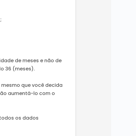
;
idade de meses e não de
do 36 (meses).
e, mesmo que você decida
 irão aumentá-lo com o
 todos os dados