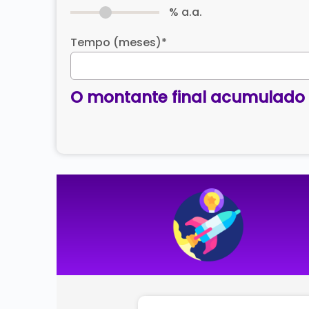
% a.a.
Tempo (meses)
*
O montante final acumulado 